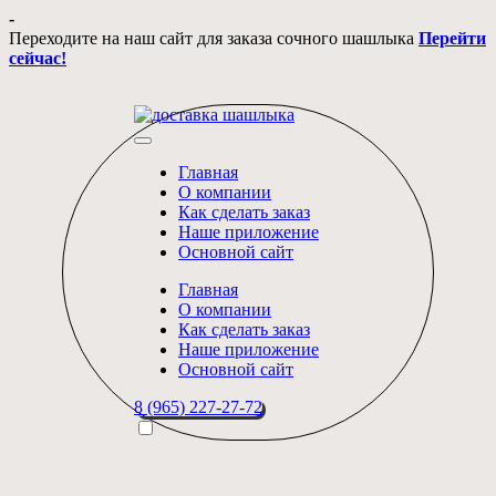
Перейти
-
к
Переходите на наш сайт для заказа сочного шашлыка
Перейти
содержимому
сейчас!
Блог
Короли
"Лиги
вкуса
шашлыков"
Главная
и
О компании
мастера
Как сделать заказ
доставки
Наше приложение
в
Основной сайт
Москве
Главная
О компании
Как сделать заказ
Наше приложение
Основной сайт
8 (965) 227-27-72