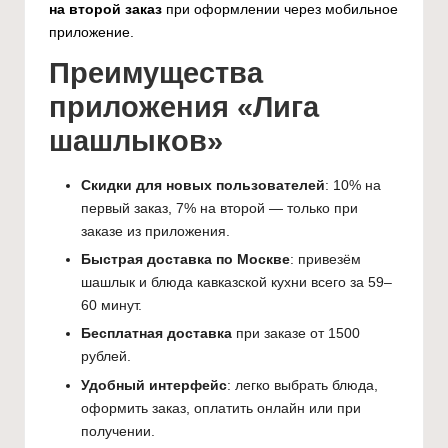
и
на второй заказ
при оформлении через мобильное
ш
приложение.
Преимущества
а
приложения «Лига
ш
шашлыков»
л
ы
Скидки для новых пользователей
: 10% на
к
первый заказ, 7% на второй — только при
заказе из приложения.
о
Быстрая доставка по Москве
: привезём
в
шашлык и блюда кавказской кухни всего за 59–
60 минут.
"
Бесплатная доставка
при заказе от 1500
рублей.
Удобный интерфейс
: легко выбрать блюда,
оформить заказ, оплатить онлайн или при
получении.