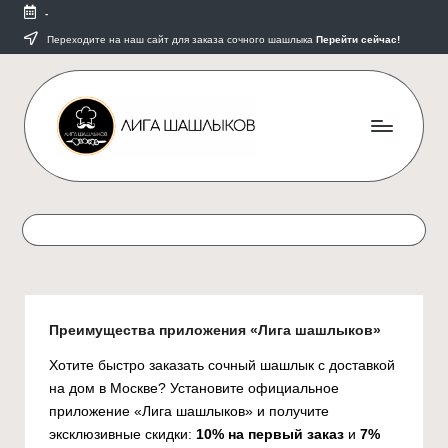
-
Перейти
Переходите на наш сайт для заказа сочного шашлыка
Перейти сейчас!
к
содержимому
Б
Короли
вкуса
л
и
о
мастера
доставки
г
в
"
Москве
Преимущества приложения «Лига шашлыков»
Л
Хотите быстро заказать сочный шашлык с доставкой
и
на дом в Москве? Установите официальное
г
приложение «Лига шашлыков» и получите
эксклюзивные скидки:
10% на первый заказ
и
7%