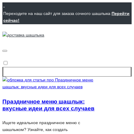
Перейти
-
к
Переходите на наш сайт для заказа сочного шашлыка
Перейти
содержимому
сейчас!
Блог
Короли
"Лиги
вкуса
шашлыков"
и
8 (965) 227-27-72
мастера
доставки
в
Москве
Праздничное меню шашлык:
вкусные идеи для всех случаев
Ищете идеальное праздничное меню с
шашлыком? Узнайте, как создать