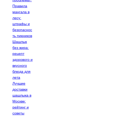
проблемы?
Правила
мангала в
лесу:
штрафы и
безопаснос
ть пикников
Шашлык
без жира:
рецепт
здорового и
вкусного
блюда для
лета
Лучшие
доставки
шашлыка в
Москве:
рейтинг и
советы