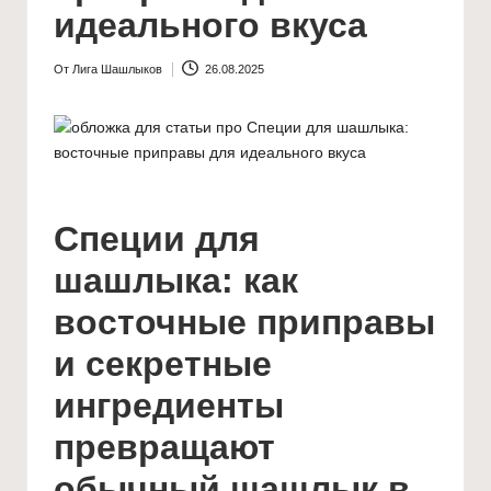
и
идеального вкуса
ш
а
От
Лига Шашлыков
26.08.2025
Запись
от
ш
л
ы
к
Специи для
о
шашлыка: как
в
восточные приправы
"
и секретные
ингредиенты
превращают
обычный шашлык в