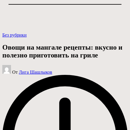
Опубликовано
Без рубрики
в
Овощи на мангале рецепты: вкусно и
полезно приготовить на гриле
Запись
От
Лига Шашлыков
от