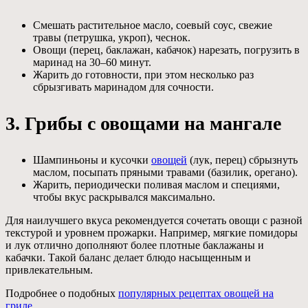
Смешать растительное масло, соевый соус, свежие
травы (петрушка, укроп), чеснок.
Овощи (перец, баклажан, кабачок) нарезать, погрузить в
маринад на 30–60 минут.
Жарить до готовности, при этом несколько раз
сбрызгивать маринадом для сочности.
3. Грибы с овощами на мангале
Шампиньоны и кусочки
овощей
(лук, перец) сбрызнуть
маслом, посыпать пряными травами (базилик, орегано).
Жарить, периодически поливая маслом и специями,
чтобы вкус раскрывался максимально.
Для наилучшего вкуса рекомендуется сочетать овощи с разной
текстурой и уровнем прожарки. Например, мягкие помидоры
и лук отлично дополняют более плотные баклажаны и
кабачки. Такой баланс делает блюдо насыщенным и
привлекательным.
Подробнее о подобных
популярных рецептах овощей на
гриле
.