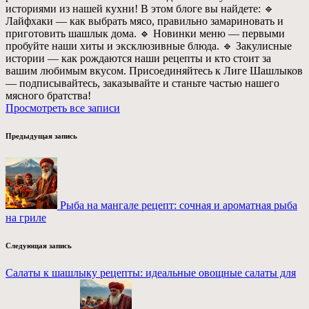
историями из нашей кухни! В этом блоге вы найдете: 🔹
Лайфхаки — как выбрать мясо, правильно замариновать и
приготовить шашлык дома. 🔹 Новинки меню — первыми
пробуйте наши хиты и эксклюзивные блюда. 🔹 Закулисные
истории — как рождаются наши рецепты и кто стоит за
вашим любимым вкусом. Присоединяйтесь к Лиге Шашлыков
— подписывайтесь, заказывайте и станьте частью нашего
мясного братства!
Просмотреть все записи
Навигация
Предыдущая запись
по
записям
Рыба на мангале рецепт: сочная и ароматная рыба
на гриле
Следующая запись
Салаты к шашлыку рецепты: идеальные овощные салаты для