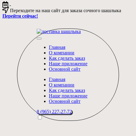
Перейти
-
к
Переходите на наш сайт для заказа сочного шашлыка
содержимому
Перейти сейчас!
Блог
Короли
"Лиги
вкуса
шашлыков"
Главная
и
О компании
мастера
Как сделать заказ
доставки
Наше приложение
в
Основной сайт
Москве
Главная
О компании
Как сделать заказ
Наше приложение
Основной сайт
8 (965) 227-27-72