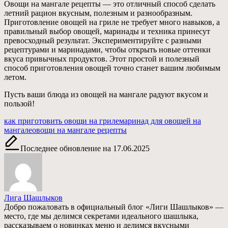
Овощи на мангале рецепты — это отличный способ сделать
летний рацион вкусным, полезным и разнообразным.
Приготовление овощей на гриле не требует много навыков, а
правильный выбор овощей, маринады и техника принесут
превосходный результат. Экспериментируйте с разными
рецептурами и маринадами, чтобы открыть новые оттенки
вкуса привычных продуктов. Этот простой и полезный
способ приготовления овощей точно станет вашим любимым
летом.
Пусть ваши блюда из овощей на мангале радуют вкусом и
пользой!
Метки:
как приготовить овощи на гриле
маринад для овощей на
мангале
овощи на мангале рецепты
Последнее обновление на 17.06.2025
Лига Шашлыков
Добро пожаловать в официальный блог «Лиги Шашлыков» —
место, где мы делимся секретами идеального шашлыка,
рассказываем о новинках меню и делимся вкусными