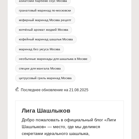
азиатский барбекю соус Москва
гранатовый маринад по‑московски
кефирный маринад Москва рецепт
копчёный аромат жидкий Москва
кофейный маринад шашлык Москва
маринад без уксуса Москва
необычные маринады для шашлыка в Москве
специи для мангала Москва
цитрусовый гриль маринад Москва
Последнее обновление на 21.08.2025
Лига Шашлыков
Добро пожаловать в официальный блог «Лиги
Шашлыков» — место, где мы делимся
секретами идеального шашлыка,