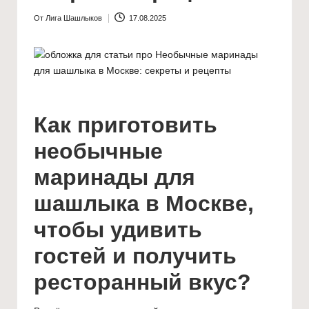
ш
а
От
Лига Шашлыков
17.08.2025
Запись
от
ш
л
ы
к
Как приготовить
о
необычные
в
маринады для
"
шашлыка в Москве,
чтобы удивить
гостей и получить
ресторанный вкус?